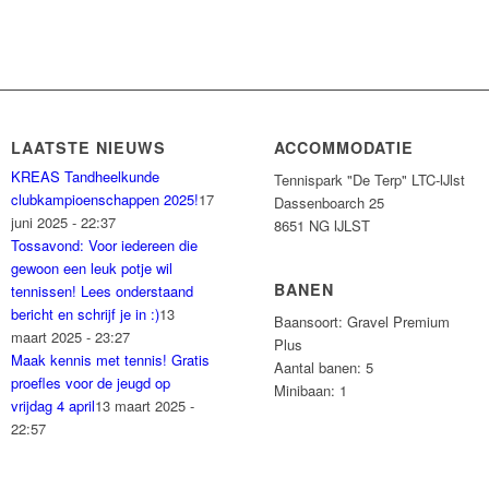
LAATSTE NIEUWS
ACCOMMODATIE
KREAS Tandheelkunde
Tennispark "De Terp" LTC-IJlst
clubkampioenschappen 2025!
17
Dassenboarch 25
juni 2025 - 22:37
8651 NG IJLST
Tossavond: Voor iedereen die
gewoon een leuk potje wil
BANEN
tennissen! Lees onderstaand
bericht en schrijf je in :)
13
Baansoort: Gravel Premium
maart 2025 - 23:27
Plus
Maak kennis met tennis! Gratis
Aantal banen: 5
proefles voor de jeugd op
Minibaan: 1
vrijdag 4 april
13 maart 2025 -
22:57