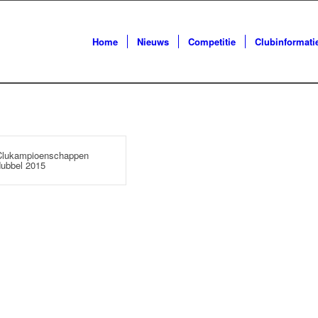
Home
Nieuws
Competitie
Clubinformati
Clukampioenschappen
ubbel 2015