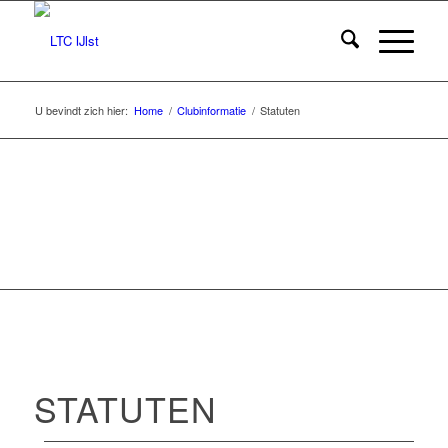
U bevindt zich hier:
Home
/
Clubinformatie
/
Statuten
WORD LID VAN LTC IJ
STATUTEN