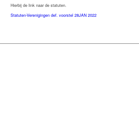
Hierbij de link naar de statuten.
Statuten-Verenigingen def. voorstel 28JAN 2022
NIEUWSBRIEF
Blijf op de hoogte
Als lid van de vereniging krijg je automatisch de nieuwsbrief. Elk
jaar verschijnt ons clubblad en in dit fysieke blad komen
nagenoeg alle op deze site staande onderwerpen terug. Verder
staan in dit blad nieuws van de commissies, competitie-teams,
leden en andere opmerkelijke gebeurtenissen.