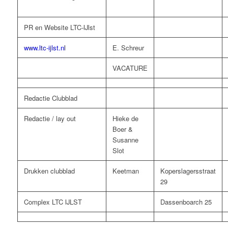
PR en Website LTC-IJlst
www.ltc-ijlst.nl
E. Schreur
VACATURE
Redactie Clubblad
Redactie / lay out
Hieke de
Boer &
Susanne
Slot
Drukken clubblad
Keetman
Koperslagersstraat
29
Complex LTC IJLST
Dassenboarch 25