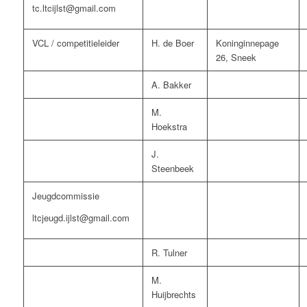
tc.ltcijlst@gmail.com
VCL / competitieleider
H. de Boer
Koninginnepage
26, Sneek
A. Bakker
M.
Hoekstra
J.
Steenbeek
Jeugdcommissie
ltcjeugd.ijlst@gmail.com
R. Tulner
M.
Huijbrechts