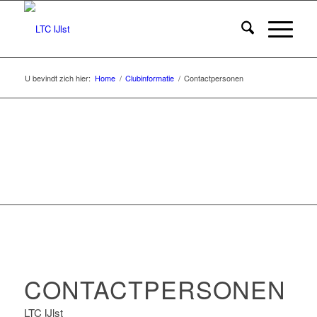
U bevindt zich hier:
Home
/
Clubinformatie
/
Contactpersonen
WORD LID VAN LTC IJ
CONTACTPERSONEN
LTC IJlst