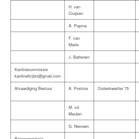
H. van
Cruijsen
A. Popma
F. van
Marle
J. Batteram
Kantinecommissie
kantineltcijlst@gmail.com
Afvaardiging Bestuur
A. Postma
Croleskwartier 75
M. vd
Meulen
G. Nieveen
Baancommissie