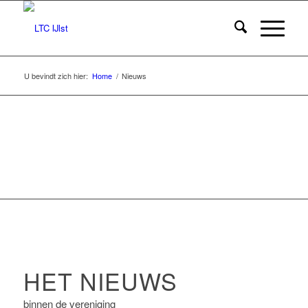
U bevindt zich hier:
Home
/
Nieuws
WORD LID VAN LTC IJ
HET NIEUWS
binnen de vereniging