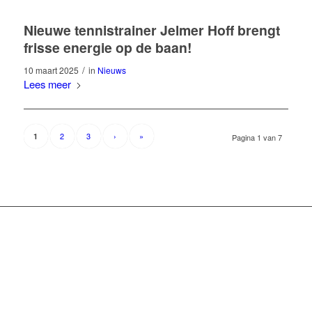
Nieuwe tennistrainer Jelmer Hoff brengt
frisse energie op de baan!
/
10 maart 2025
in
Nieuws
Lees meer
2
3
›
»
1
Pagina 1 van 7
NIEUWSBRIEF
Blijf op de hoogte