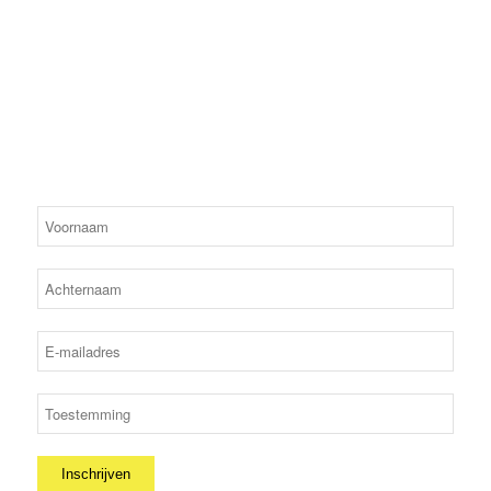
Als lid van de vereniging krijg je automatisch de nieuwsbrief. Elk
jaar verschijnt ons clubblad en in dit fysieke blad komen
nagenoeg alle op deze site staande onderwerpen terug. Verder
staan in dit blad nieuws van de commissies, competitie-teams,
leden en andere opmerkelijke gebeurtenissen.