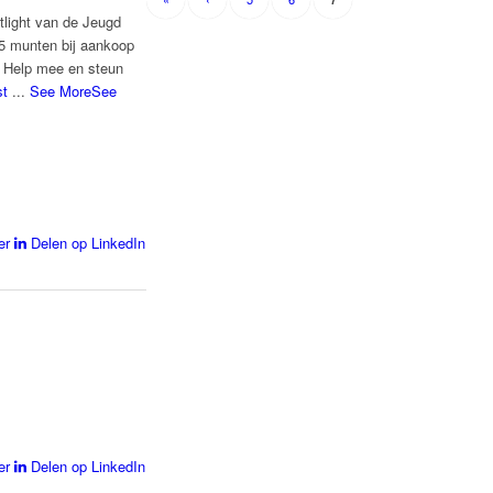
tlight van de Jeugd
5 munten bij aankoop
. Help mee en steun
st
...
See More
See
er
Delen op LinkedIn
er
Delen op LinkedIn