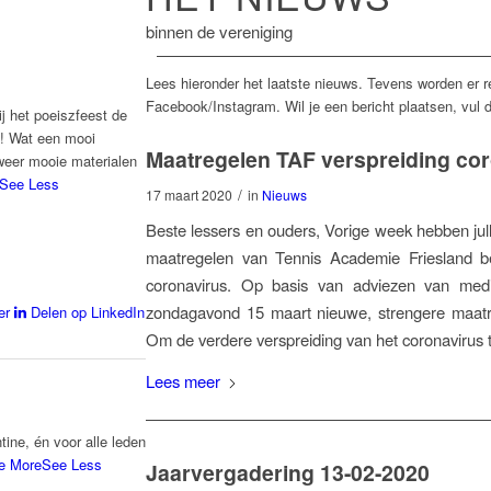
binnen de vereniging
Lees hieronder het laatste nieuws. Tevens worden er 
Facebook/Instagram. Wil je een bericht plaatsen, vul d
j het poeiszfeest de
! Wat een mooi
Maatregelen TAF verspreiding co
weer mooie materialen
See Less
/
17 maart 2020
in
Nieuws
Beste lessers en ouders, Vorige week hebben jul
maatregelen van Tennis Academie Friesland be
coronavirus. Op basis van adviezen van med
zondagavond 15 maart nieuwe, strengere maat
er
Delen op LinkedIn
Om de verdere verspreiding van het coronavirus 
Lees meer
tine, én voor alle leden
e More
See Less
Jaarvergadering 13-02-2020