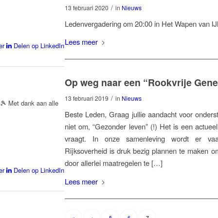
/
13 februari 2020
in
Nieuws
Ledenvergadering om 20:00 in Het Wapen van IJl
Lees meer
er
Delen op LinkedIn
Op weg naar een “Rookvrije Gene
/
13 februari 2019
in
Nieuws
🍾🎾 Met dank aan alle
Beste Leden, Graag jullie aandacht voor onders
niet om, “Gezonder leven” (!) Het is een actue
vraagt. In onze samenleving wordt er va
Rijksoverheid is druk bezig plannen te maken om
door allerlei maatregelen te […]
er
Delen op LinkedIn
Lees meer
«
‹
5
6
7