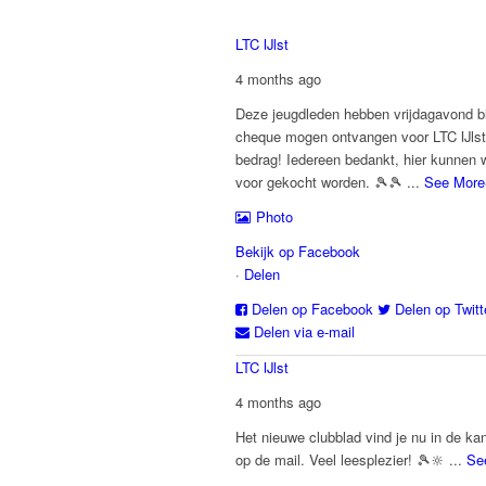
LTC IJlst
4 months ago
Deze jeugdleden hebben vrijdagavond bi
cheque mogen ontvangen voor LTC IJlst
bedrag! Iedereen bedankt, hier kunnen 
voor gekocht worden. 🎾🎾
...
See More
Photo
Bekijk op Facebook
·
Delen
Delen op Facebook
Delen op Twitt
Delen via e-mail
LTC IJlst
4 months ago
Het nieuwe clubblad vind je nu in de kan
op de mail. Veel leesplezier! 🎾🔆
...
Se