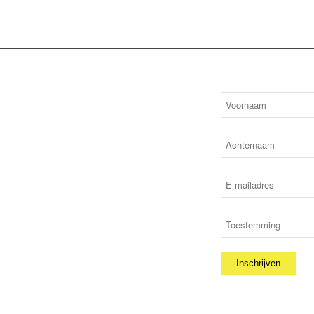
F
tisch de nieuwsbrief. Elk jaar verschijnt ons clubblad
lle op deze site staande onderwerpen terug. Verder
sies, competitie-teams, leden en andere opmerkelijke