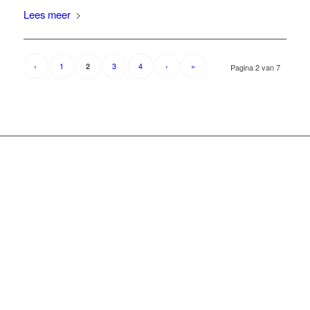
Lees meer
‹
1
3
4
›
»
2
Pagina 2 van 7
NIEUWSBRIEF
Blijf op de hoogte
Als lid van de vereniging krijg je automatisch de nieuwsbrief. Elk
jaar verschijnt ons clubblad en in dit fysieke blad komen
nagenoeg alle op deze site staande onderwerpen terug. Verder
staan in dit blad nieuws van de commissies, competitie-teams,