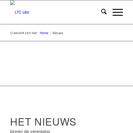
U bevindt zich hier:
Home
/
Nieuws
WORD LID VAN LTC IJ
HET NIEUWS
binnen de vereniging