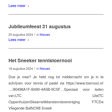
Lees meer
Jubileumfeest 31 augustus
/
20 augustus 2024
in
Nieuws
Lees meer
Het Sneeker tennistoernooi
/
18 augustus 2024
in
Nieuws
Doe je mee? Je hebt nog tot middernacht om je in te
schrijven voor tennis of padel via https://www.toernooi.nl/
…/80498A1F-B490-4A5B-9C5F…Speciaal voor leden
van:LTC IJlstTC
OppenhuizenSkearnetikkerstennisvereniging YTCDe
Vliegende BalNOMI Sneek