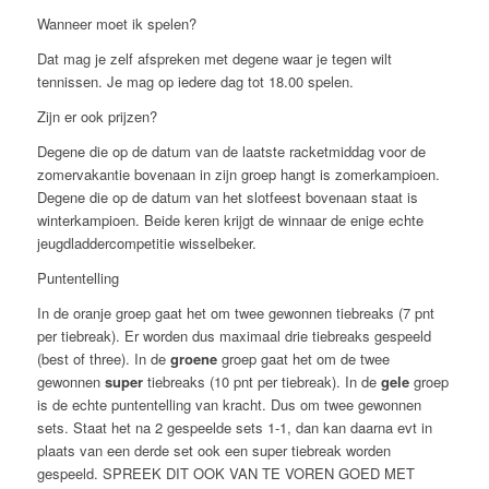
Wanneer moet ik spelen?
Dat mag je zelf afspreken met degene waar je tegen wilt
tennissen. Je mag op iedere dag tot 18.00 spelen.
Zijn er ook prijzen?
Degene die op de datum van de laatste racketmiddag voor de
zomervakantie bovenaan in zijn groep hangt is zomerkampioen.
Degene die op de datum van het slotfeest bovenaan staat is
winterkampioen. Beide keren krijgt de winnaar de enige echte
jeugdladdercompetitie wisselbeker.
Puntentelling
In de oranje groep gaat het om twee gewonnen tiebreaks (7 pnt
per tiebreak). Er worden dus maximaal drie tiebreaks gespeeld
(best of three). In de
groene
groep gaat het om de twee
gewonnen
super
tiebreaks (10 pnt per tiebreak). In de
gele
groep
is de echte puntentelling van kracht. Dus om twee gewonnen
sets. Staat het na 2 gespeelde sets 1-1, dan kan daarna evt in
plaats van een derde set ook een super tiebreak worden
gespeeld. SPREEK DIT OOK VAN TE VOREN GOED MET