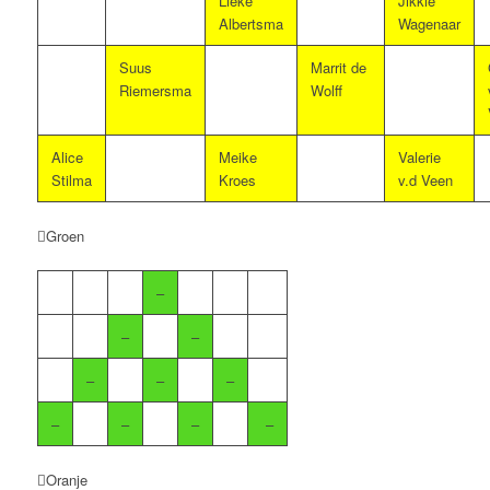
Lieke
Jikkie
Albertsma
Wagenaar
Suus
Marrit de
Riemersma
Wolff
Alice
Meike
Valerie
Stilma
Kroes
v.d Veen
Groen
–
–
–
–
–
–
–
–
–
–
Oranje