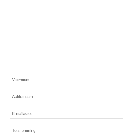
NIEUWSBRIEF
Blijf op de hoogte
Als lid van de vereniging krijg je automatisch de nieuwsbrief. Elk
jaar verschijnt ons clubblad en in dit fysieke blad komen
nagenoeg alle op deze site staande onderwerpen terug. Verder
staan in dit blad nieuws van de commissies, competitie-teams,
leden en andere opmerkelijke gebeurtenissen.