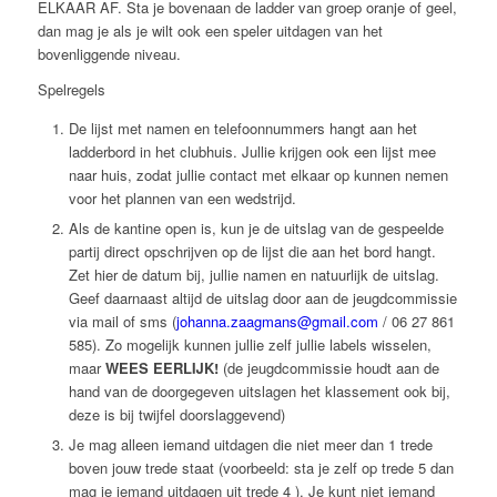
ELKAAR AF. Sta je bovenaan de ladder van groep oranje of geel,
dan mag je als je wilt ook een speler uitdagen van het
bovenliggende niveau.
Spelregels
De lijst met namen en telefoonnummers hangt aan het
ladderbord in het clubhuis. Jullie krijgen ook een lijst mee
naar huis, zodat jullie contact met elkaar op kunnen nemen
voor het plannen van een wedstrijd.
Als de kantine open is, kun je de uitslag van de gespeelde
partij direct opschrijven op de lijst die aan het bord hangt.
Zet hier de datum bij, jullie namen en natuurlijk de uitslag.
Geef daarnaast altijd de uitslag door aan de jeugdcommissie
via mail of sms (
johanna.zaagmans@gmail.com
/ 06 27 861
585). Zo mogelijk kunnen jullie zelf jullie labels wisselen,
maar
WEES EERLIJK!
(de jeugdcommissie houdt aan de
hand van de doorgegeven uitslagen het klassement ook bij,
deze is bij twijfel doorslaggevend)
Je mag alleen iemand uitdagen die niet meer dan 1 trede
boven jouw trede staat (voorbeeld: sta je zelf op trede 5 dan
mag je iemand uitdagen uit trede 4 ). Je kunt niet iemand