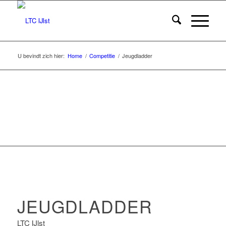
U bevindt zich hier:
Home
/
Competitie
/
Jeugdladder
WORD LID VAN LTC IJ
JEUGDLADDER
LTC IJlst