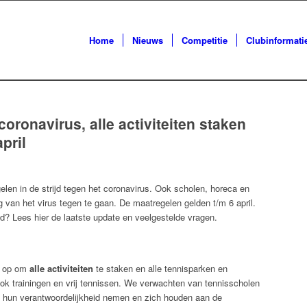
Home
Nieuws
Competitie
Clubinformati
oronavirus, alle activiteiten staken
pril
len in de strijd tegen het coronavirus. Ook scholen, horeca en
 van het virus tegen te gaan. De maatregelen gelden t/m 6 april.
nd? Lees hier de laatste update en veelgestelde vragen.
n op om
alle activiteiten
te staken en alle tennisparken en
 ook trainingen en vrij tennissen. We verwachten van tennisscholen
k hun verantwoordelijkheid nemen en zich houden aan de