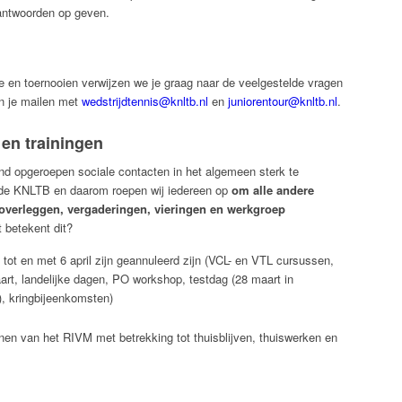
antwoorden op geven.
e en toernooien verwijzen we je graag naar de veelgestelde vragen
an je mailen met
wedstrijdtennis@knltb.nl
en
juniorentour@knltb.nl
.
en trainingen
and opgeroepen sociale contacten in het algemeen sterk te
 de KNLTB en daarom roepen wij iedereen op
om alle andere
 overleggen, vergaderingen, vieringen en werkgroep
 betekent dit?
t en met 6 april zijn geannuleerd zijn (VCL- en VTL cursussen,
art, landelijke dagen, PO workshop, testdag (28 maart in
), kringbijeenkomsten)
ijnen van het RIVM met betrekking tot thuisblijven, thuiswerken en