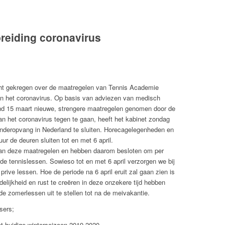
reiding coronavirus
cht gekregen over de maatregelen van Tennis Academie
van het coronavirus. Op basis van adviezen van medisch
nd 15 maart nieuwe, strengere maatregelen genomen door de
an het coronavirus tegen te gaan, heeft het kabinet zondag
nderopvang in Nederland te sluiten. Horecagelegenheden en
r de deuren sluiten tot en met 6 april.
an deze maatregelen en hebben daarom besloten om per
 de tennislessen. Sowieso tot en met 6 april verzorgen we bij
rive lessen. Hoe de periode na 6 april eruit zal gaan zien is
elijkheid en rust te creëren in deze onzekere tijd hebben
e zomerlessen uit te stellen tot na de meivakantie.
sers;
t huidige winterseizoen 2019-2020