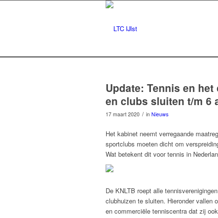
Update: Tennis en het c
en clubs sluiten t/m 6 a
/
17 maart 2020
in
Nieuws
Het kabinet neemt verregaande maatrege
sportclubs moeten dicht om verspreiding
Wat betekent dit voor tennis in Nederla
De KNLTB roept alle tennisvereniginge
clubhuizen te sluiten. Hieronder vallen
en commerciële tenniscentra dat zij oo