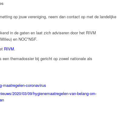
les
metting op jouw vereniging, neem dan contact op met de landelijke
kend in de gaten en laat zich adviseren door het RIVM
n Milieu) en NOC*NSF.
het
RIVM
.
een themadossier bij gericht op zowel nationale als
ng-maatregelen-coronavirus
l/nieuws/2020/03/09/hygienemaatregelen-van-belang-om-
aan