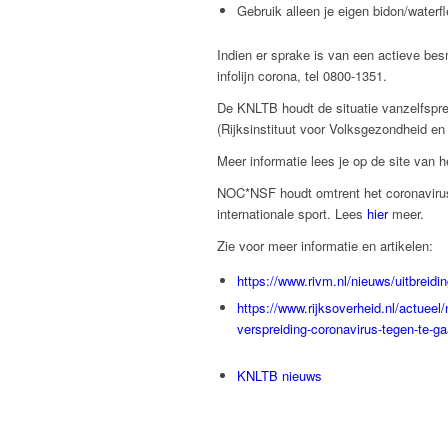
Gebruik alleen je eigen bidon/waterf
Indien er sprake is van een actieve bes
infolijn corona, tel 0800-1351.
De KNLTB houdt de situatie vanzelfspre
(Rijksinstituut voor Volksgezondheid e
Meer informatie lees je op de site van 
NOC*NSF houdt omtrent het coronavirus 
internationale sport. Lees
hier
meer.
Zie voor meer informatie en artikelen:
https://www.rivm.nl/nieuws/uitbreidi
https://www.rijksoverheid.nl/actuee
verspreiding-coronavirus-tegen-te-g
KNLTB nieuws