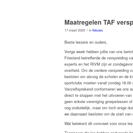
Maatregelen TAF versp
/
17 maart 2020
in
Nieuws
Beste lessers en ouders,
Vorige week hebben jullie van ons beri
Friesland betreffende de verspreiding 
experts en het RIVM zijn er zondagavo
overheid. Om de verdere verspreiding v
besloten om alsnog de scholen en de ki
sportclubs moeten vanaf zondag 18.00 uu
Vanzelfsprekend conformeren we ons a
direct te stoppen met het uitvoeren van
geen enkele vereniging groepslessen of p
nog onduidelijk, maar om toch enige duid
we daarnaast besloten om de start van d
Wat betekent dit concreet voor onze les
Tennissers die les hebben gedurende he