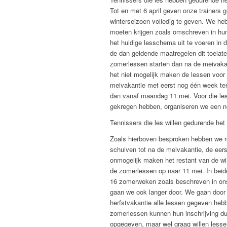
Tot en met 6 april geven onze trainers 
winterseizoen volledig te geven. We he
moeten krijgen zoals omschreven in hu
het huidige lesschema uit te voeren in d
de dan geldende maatregelen dit toelate
zomerlessen starten dan na de meivaka
het niet mogelijk maken de lessen voor 
meivakantie met eerst nog één week te
dan vanaf maandag 11 mei. Voor die les
gekregen hebben, organiseren we een no
Tennissers die les willen gedurende he
Zoals hierboven besproken hebben we r
schuiven tot na de meivakantie, de eer
onmogelijk maken het restant van de win
de zomerlessen op naar 11 mei. In beid
16 zomerweken zoals beschreven in ons 
gaan we ook langer door. We gaan door 
herfstvakantie alle lessen gegeven heb
zomerlessen kunnen hun inschrijving du
opgegeven, maar wel graag willen lesse