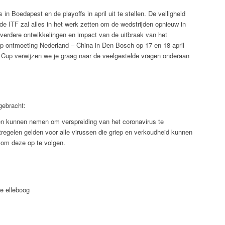
in Boedapest en de playoffs in april uit te stellen. De veiligheid
n de ITF zal alles in het werk zetten om de wedstrijden opnieuw in
e verdere ontwikkelingen en impact van de uitbraak van het
up ontmoeting Nederland – China in Den Bosch op 17 en 18 april
d Cup verwijzen we je graag naar de veelgestelde vragen onderaan
n
gebracht:
en kunnen nemen om verspreiding van het coronavirus te
regelen gelden voor alle virussen die griep en verkoudheid kunnen
k om deze op te volgen.
je elleboog