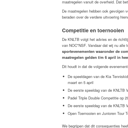
maatregelen vanuit de overheid. Dat bete
De maatregelen hebben ook gevolgen v
beraden over de verdere uitvoering hier
Competitie en toernooien
De KNLTB volgt het advies en de richtli
van NOC*NSF. Vandaar dat wij nu alle 
sportevenementen waaronder de compe
maatregelen gelden t/m 6 april in he
Dit houdt in dat de volgende evenement
De speeldagen van de Kia Tenniskid
maart en 5 april
De eerste speeldag van de KNLTB Vo
Padel Triple Double Competitie op 29
De eerste speeldag van de KNLTB Voo
Open Toernooien en Junioren Tour T
We begrijpen dat dit consequenties heef