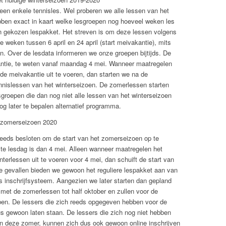
geen enkele tennisles. Wel proberen we alle lessen van het
bben exact in kaart welke lesgroepen nog hoeveel weken les
n gekozen lespakket. Het streven is om deze lessen volgens
e weken tussen 6 april en 24 april (start meivakantie), mits
n. Over de lesdata informeren we onze groepen bijtijds. De
ntie, te weten vanaf maandag 4 mei. Wanneer maatregelen
de meivakantie uit te voeren, dan starten we na de
nnislessen van het winterseizoen. De zomerlessen starten
groepen die dan nog niet alle lessen van het winterseizoen
g later te bepalen alternatief programma.
t zomerseizoen 2020
eeds besloten om de start van het zomerseizoen op te
ste lesdag is dan 4 mei. Alleen wanneer maatregelen het
terlessen uit te voeren voor 4 mei, dan schuift de start van
e gevallen bieden we gewoon het reguliere lespakket aan van
inschrijfsysteem. Aangezien we later starten dan gepland
met de zomerlessen tot half oktober en zullen voor de
ben. De lessers die zich reeds opgegeven hebben voor de
s gewoon laten staan. De lessers die zich nog niet hebben
n deze zomer, kunnen zich dus ook gewoon online inschrijven