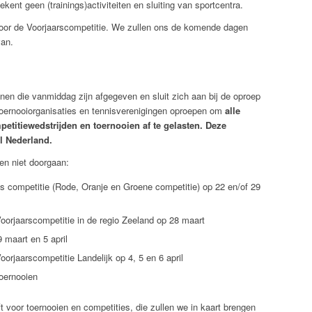
kent geen (trainings)activiteiten en sluiting van sportcentra.
oor de Voorjaarscompetitie. We zullen ons de komende dagen
van.
jnen die vanmiddag zijn afgegeven en sluit zich aan bij de oproep
toernooiorganisaties en tennisverenigingen oproepen om
alle
titiewedstrijden en toernooien af te gelasten.
Deze
el Nederland.
en niet doorgaan:
s competitie (Rode, Oranje en Groene competitie) op 22 en/of 29
orjaarscompetitie in de regio Zeeland op 28 maart
 maart en 5 april
rjaarscompetitie Landelijk op 4, 5 en 6 april
oernooien
t voor toernooien en competities, die zullen we in kaart brengen