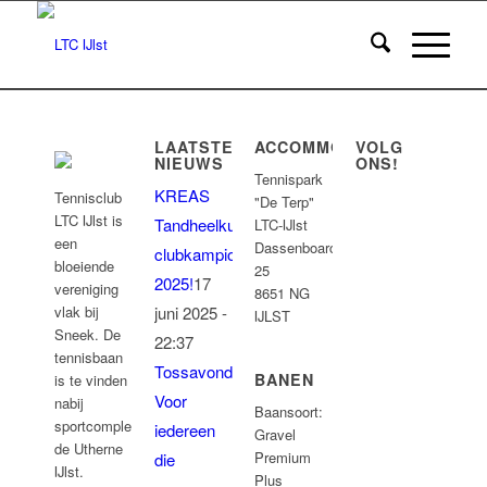
LAATSTE
ACCOMMODATIE
VOLG
NIEUWS
ONS!
Tennispark
KREAS
Tennisclub
"De Terp"
LTC IJlst is
Tandheelkunde
LTC-IJlst
een
Dassenboarch
clubkampioenschappen
bloeiende
25
2025!
17
vereniging
8651 NG
juni 2025 -
vlak bij
IJLST
Sneek. De
22:37
tennisbaan
Tossavond:
BANEN
is te vinden
Voor
nabij
Baansoort:
sportcomplex
iedereen
Gravel
de Utherne
Premium
die
IJlst.
Plus